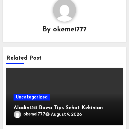
By
okemei777
Related Post
Uncategorized
Aladin138 Bawa Tips Sehat Kekinian
okemei777
August 9, 2026