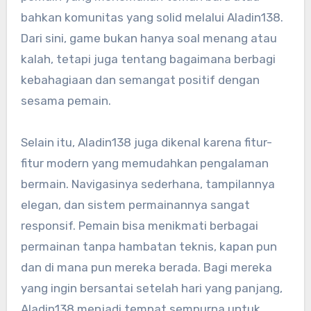
bahkan komunitas yang solid melalui Aladin138.
Dari sini, game bukan hanya soal menang atau
kalah, tetapi juga tentang bagaimana berbagi
kebahagiaan dan semangat positif dengan
sesama pemain.
Selain itu, Aladin138 juga dikenal karena fitur-
fitur modern yang memudahkan pengalaman
bermain. Navigasinya sederhana, tampilannya
elegan, dan sistem permainannya sangat
responsif. Pemain bisa menikmati berbagai
permainan tanpa hambatan teknis, kapan pun
dan di mana pun mereka berada. Bagi mereka
yang ingin bersantai setelah hari yang panjang,
Aladin138 menjadi tempat sempurna untuk