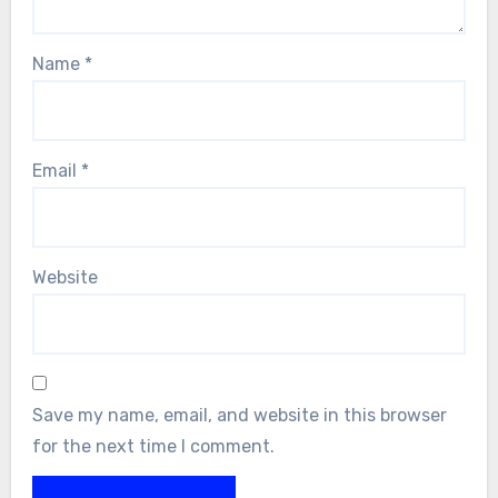
Name
*
Email
*
Website
Save my name, email, and website in this browser
for the next time I comment.