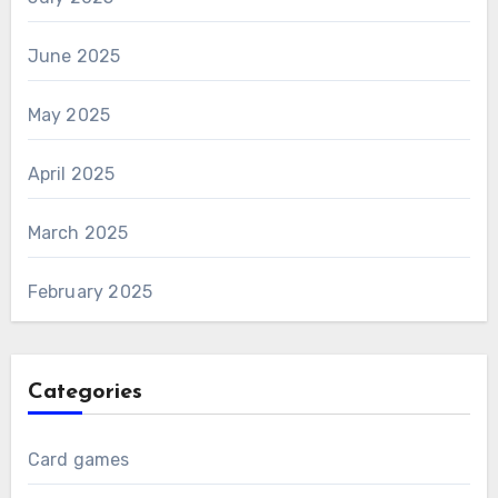
June 2025
May 2025
April 2025
March 2025
February 2025
Categories
Card games