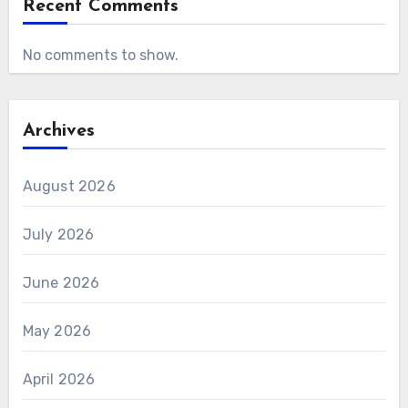
Recent Comments
No comments to show.
Archives
August 2026
July 2026
June 2026
May 2026
April 2026