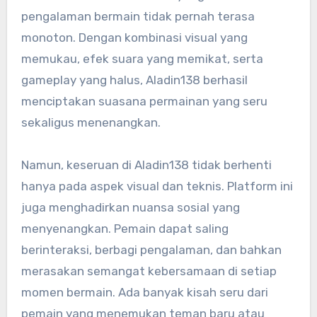
pengalaman bermain tidak pernah terasa
monoton. Dengan kombinasi visual yang
memukau, efek suara yang memikat, serta
gameplay yang halus, Aladin138 berhasil
menciptakan suasana permainan yang seru
sekaligus menenangkan.
Namun, keseruan di Aladin138 tidak berhenti
hanya pada aspek visual dan teknis. Platform ini
juga menghadirkan nuansa sosial yang
menyenangkan. Pemain dapat saling
berinteraksi, berbagi pengalaman, dan bahkan
merasakan semangat kebersamaan di setiap
momen bermain. Ada banyak kisah seru dari
pemain yang menemukan teman baru atau