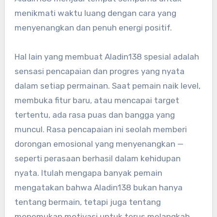
menikmati waktu luang dengan cara yang
menyenangkan dan penuh energi positif.
Hal lain yang membuat Aladin138 spesial adalah
sensasi pencapaian dan progres yang nyata
dalam setiap permainan. Saat pemain naik level,
membuka fitur baru, atau mencapai target
tertentu, ada rasa puas dan bangga yang
muncul. Rasa pencapaian ini seolah memberi
dorongan emosional yang menyenangkan —
seperti perasaan berhasil dalam kehidupan
nyata. Itulah mengapa banyak pemain
mengatakan bahwa Aladin138 bukan hanya
tentang bermain, tetapi juga tentang
menemukan motivasi untuk terus melangkah