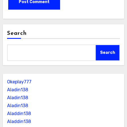
Search
Search
Okeplay777
Aladin138
Aladin138
Aladin138
Aladdin138
Aladdin138