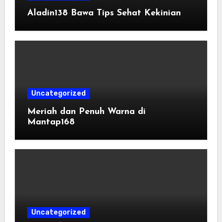
Aladin138 Bawa Tips Sehat Kekinian
Uncategorized
Meriah dan Penuh Warna di
Mantap168
Uncategorized