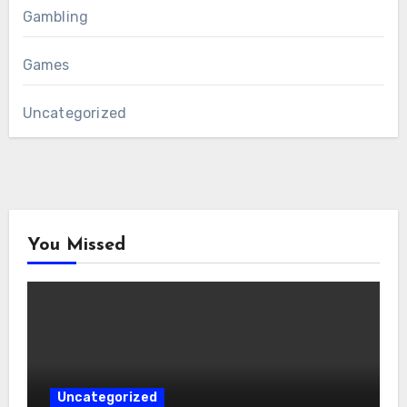
Gambling
Games
Uncategorized
You Missed
Uncategorized