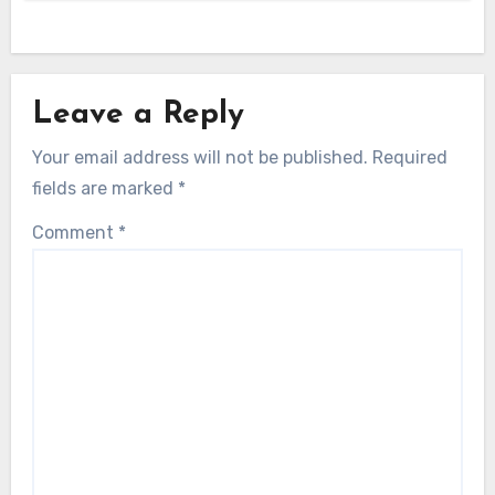
Leave a Reply
Your email address will not be published.
Required
fields are marked
*
Comment
*