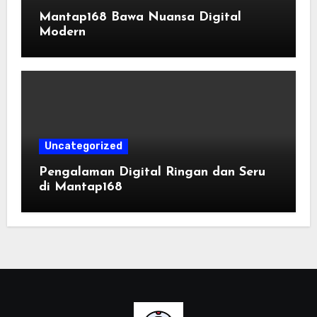
Mantap168 Bawa Nuansa Digital
Modern
Uncategorized
Pengalaman Digital Ringan dan Seru
di Mantap168