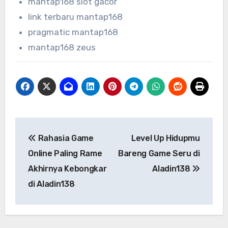
mantap168 slot gacor
link terbaru mantap168
pragmatic mantap168
mantap168 zeus
Post
Rahasia Game
Level Up Hidupmu
navigation
Online Paling Rame
Bareng Game Seru di
Akhirnya Kebongkar
Aladin138
di Aladin138