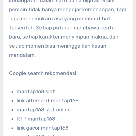
kehangatan dalam satu dunia digital. Di sini,
pemain tidak hanya mengejar kemenangan, tapi
juga menemukan rasa yang membuat hati
tersentuh. Setiap putaran membawa cerita
baru, setiap karakter menyimpan makna, dan
setiap momen bisa meninggalkan kesan
mendalam.
Google search rekomendasi :
mantap168 slot
link alternatif mantap168
mantap168 slot online
RTP mantap168
link gacor mantap168