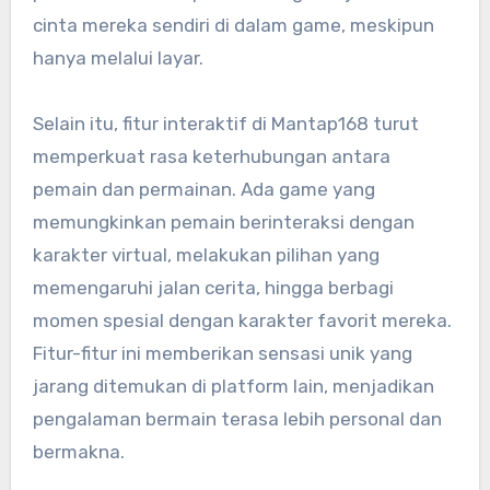
cinta mereka sendiri di dalam game, meskipun
hanya melalui layar.
Selain itu, fitur interaktif di Mantap168 turut
memperkuat rasa keterhubungan antara
pemain dan permainan. Ada game yang
memungkinkan pemain berinteraksi dengan
karakter virtual, melakukan pilihan yang
memengaruhi jalan cerita, hingga berbagi
momen spesial dengan karakter favorit mereka.
Fitur-fitur ini memberikan sensasi unik yang
jarang ditemukan di platform lain, menjadikan
pengalaman bermain terasa lebih personal dan
bermakna.