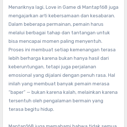
Menariknya lagi, Love in Game di Mantap168 juga
mengajarkan arti kebersamaan dan kesabaran.
Dalam beberapa permainan, pemain harus
melalui berbagai tahap dan tantangan untuk
bisa mencapai momen paling menyentuh.
Proses ini membuat setiap kemenangan terasa
lebih berharga karena bukan hanya hasil dari
keberuntungan, tetapi juga perjalanan
emosional yang dijalani dengan penuh rasa. Hal
inilah yang membuat banyak pemain merasa
“baper” — bukan karena kalah, melainkan karena
tersentuh oleh pengalaman bermain yang
terasa begitu hidup.
Mantap168 juga memahami bahwa tidak semua