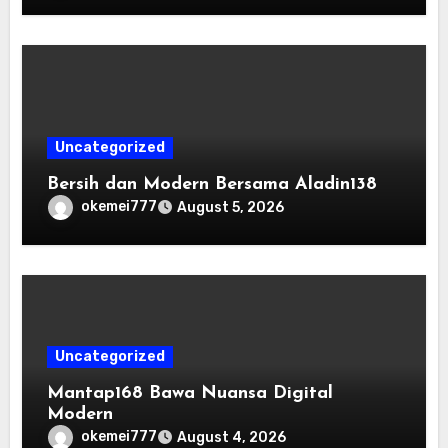
Uncategorized
Bersih dan Modern Bersama Aladin138
okemei777
August 5, 2026
Uncategorized
Mantap168 Bawa Nuansa Digital
Modern
okemei777
August 4, 2026