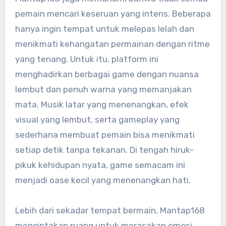
pemain mencari keseruan yang intens. Beberapa
hanya ingin tempat untuk melepas lelah dan
menikmati kehangatan permainan dengan ritme
yang tenang. Untuk itu, platform ini
menghadirkan berbagai game dengan nuansa
lembut dan penuh warna yang memanjakan
mata. Musik latar yang menenangkan, efek
visual yang lembut, serta gameplay yang
sederhana membuat pemain bisa menikmati
setiap detik tanpa tekanan. Di tengah hiruk-
pikuk kehidupan nyata, game semacam ini
menjadi oase kecil yang menenangkan hati.
Lebih dari sekadar tempat bermain, Mantap168
menciptakan ruang untuk merasakan emosi