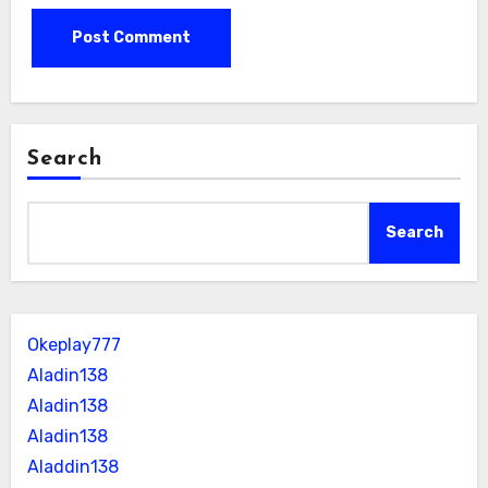
Search
Search
Okeplay777
Aladin138
Aladin138
Aladin138
Aladdin138