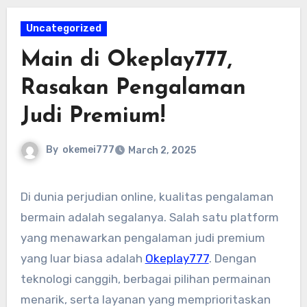
Uncategorized
Main di Okeplay777,
Rasakan Pengalaman
Judi Premium!
By
okemei777
March 2, 2025
Di dunia perjudian online, kualitas pengalaman
bermain adalah segalanya. Salah satu platform
yang menawarkan pengalaman judi premium
yang luar biasa adalah
Okeplay777
. Dengan
teknologi canggih, berbagai pilihan permainan
menarik, serta layanan yang memprioritaskan