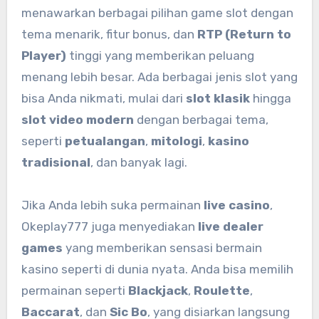
menawarkan berbagai pilihan game slot dengan
tema menarik, fitur bonus, dan
RTP (Return to
Player)
tinggi yang memberikan peluang
menang lebih besar. Ada berbagai jenis slot yang
bisa Anda nikmati, mulai dari
slot klasik
hingga
slot video modern
dengan berbagai tema,
seperti
petualangan
,
mitologi
,
kasino
tradisional
, dan banyak lagi.
Jika Anda lebih suka permainan
live casino
,
Okeplay777 juga menyediakan
live dealer
games
yang memberikan sensasi bermain
kasino seperti di dunia nyata. Anda bisa memilih
permainan seperti
Blackjack
,
Roulette
,
Baccarat
, dan
Sic Bo
, yang disiarkan langsung