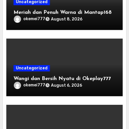
Uncategorized
Meriah dan Penuh Warna di Mantap168
okemei777
August 8, 2026
Uncategorized
Wangi dan Bersih Nyatu di Okeplay777
okemei777
August 6, 2026