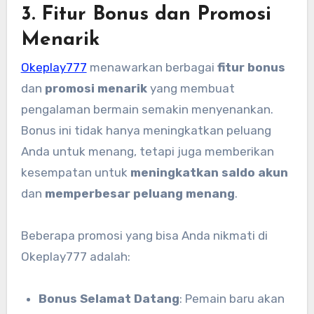
3. Fitur Bonus dan Promosi
Menarik
Okeplay777
menawarkan berbagai
fitur bonus
dan
promosi menarik
yang membuat
pengalaman bermain semakin menyenankan.
Bonus ini tidak hanya meningkatkan peluang
Anda untuk menang, tetapi juga memberikan
kesempatan untuk
meningkatkan saldo akun
dan
memperbesar peluang menang
.
Beberapa promosi yang bisa Anda nikmati di
Okeplay777 adalah:
Bonus Selamat Datang
: Pemain baru akan