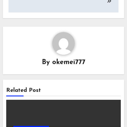
By
okemei777
Related Post