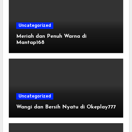
Uncategorized
Meriah dan Penuh Warna di
Mantap168
Uncategorized
Wangi dan Bersih Nyatu di Okeplay777