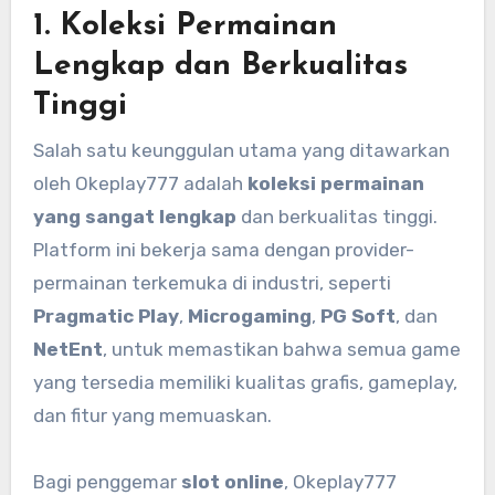
1. Koleksi Permainan
Lengkap dan Berkualitas
Tinggi
Salah satu keunggulan utama yang ditawarkan
oleh Okeplay777 adalah
koleksi permainan
yang sangat lengkap
dan berkualitas tinggi.
Platform ini bekerja sama dengan provider-
permainan terkemuka di industri, seperti
Pragmatic Play
,
Microgaming
,
PG Soft
, dan
NetEnt
, untuk memastikan bahwa semua game
yang tersedia memiliki kualitas grafis, gameplay,
dan fitur yang memuaskan.
Bagi penggemar
slot online
, Okeplay777