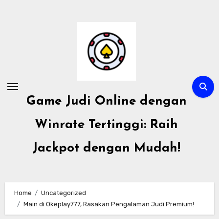
Skip
to
content
Game Judi Online dengan
Winrate Tertinggi: Raih
Jackpot dengan Mudah!
Home
Uncategorized
Main di Okeplay777, Rasakan Pengalaman Judi Premium!