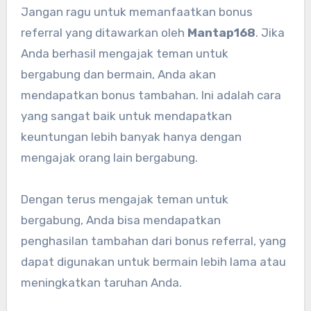
Jangan ragu untuk memanfaatkan bonus
referral yang ditawarkan oleh
Mantap168
. Jika
Anda berhasil mengajak teman untuk
bergabung dan bermain, Anda akan
mendapatkan bonus tambahan. Ini adalah cara
yang sangat baik untuk mendapatkan
keuntungan lebih banyak hanya dengan
mengajak orang lain bergabung.
Dengan terus mengajak teman untuk
bergabung, Anda bisa mendapatkan
penghasilan tambahan dari bonus referral, yang
dapat digunakan untuk bermain lebih lama atau
meningkatkan taruhan Anda.