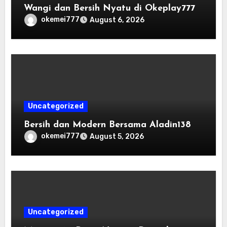
Wangi dan Bersih Nyatu di Okeplay777
okemei777
August 6, 2026
Uncategorized
Bersih dan Modern Bersama Aladin138
okemei777
August 5, 2026
Uncategorized