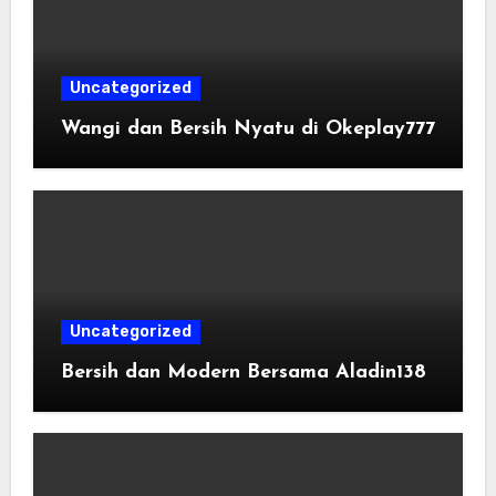
Uncategorized
Wangi dan Bersih Nyatu di Okeplay777
Uncategorized
Bersih dan Modern Bersama Aladin138