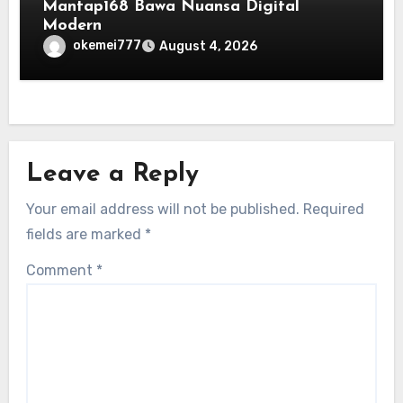
Mantap168 Bawa Nuansa Digital
Modern
okemei777
August 4, 2026
Leave a Reply
Your email address will not be published.
Required
fields are marked
*
Comment
*