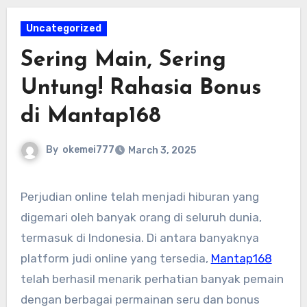
Uncategorized
Sering Main, Sering
Untung! Rahasia Bonus
di Mantap168
By
okemei777
March 3, 2025
Perjudian online telah menjadi hiburan yang
digemari oleh banyak orang di seluruh dunia,
termasuk di Indonesia. Di antara banyaknya
platform judi online yang tersedia,
Mantap168
telah berhasil menarik perhatian banyak pemain
dengan berbagai permainan seru dan bonus