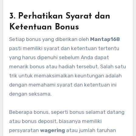
3. Perhatikan Syarat dan
Ketentuan Bonus
Setiap bonus yang diberikan oleh
Mantap168
pasti memiliki syarat dan ketentuan tertentu
yang harus dipenuhi sebelum Anda dapat
menarik bonus atau hadiah tersebut. Salah satu
trik untuk memaksimalkan keuntungan adalah
dengan memahami syarat dan ketentuan ini
dengan seksama.
Beberapa bonus, seperti bonus selamat datang
atau bonus deposit, biasanya memiliki
persyaratan
wagering
atau jumlah taruhan