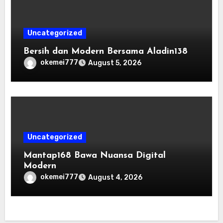
Uncategorized
Bersih dan Modern Bersama Aladin138
okemei777
August 5, 2026
Uncategorized
Mantap168 Bawa Nuansa Digital
Modern
okemei777
August 4, 2026