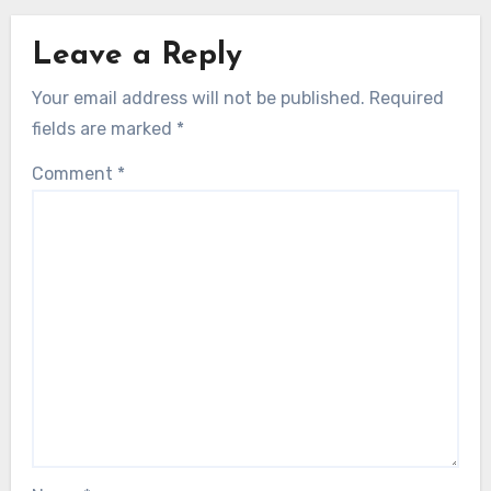
Leave a Reply
Your email address will not be published.
Required
fields are marked
*
Comment
*