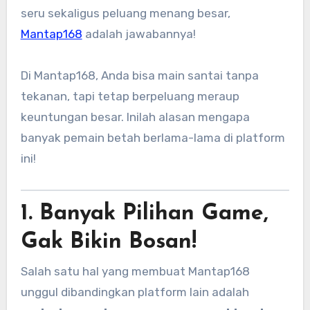
seru sekaligus peluang menang besar,
Mantap168
adalah jawabannya!
Di Mantap168, Anda bisa main santai tanpa
tekanan, tapi tetap berpeluang meraup
keuntungan besar. Inilah alasan mengapa
banyak pemain betah berlama-lama di platform
ini!
1. Banyak Pilihan Game,
Gak Bikin Bosan!
Salah satu hal yang membuat Mantap168
unggul dibandingkan platform lain adalah