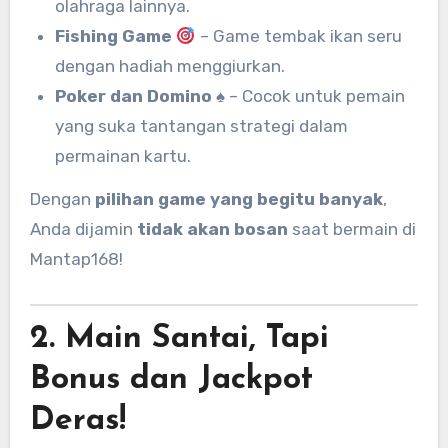
olahraga lainnya.
Fishing Game
– Game tembak ikan seru
dengan hadiah menggiurkan.
Poker dan Domino
♠️ – Cocok untuk pemain
yang suka tantangan strategi dalam
permainan kartu.
Dengan
pilihan game yang begitu banyak
,
Anda dijamin
tidak akan bosan
saat bermain di
Mantap168!
2. Main Santai, Tapi
Bonus dan Jackpot
Deras!