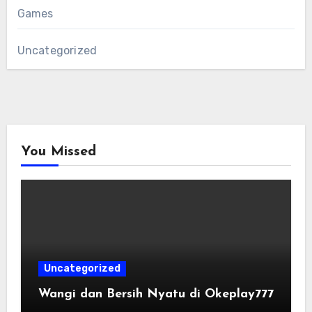
Games
Uncategorized
You Missed
Uncategorized
Wangi dan Bersih Nyatu di Okeplay777