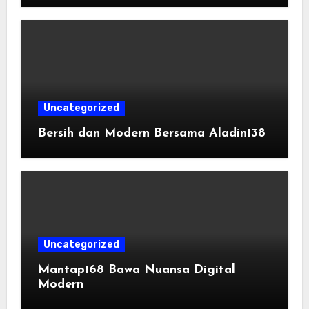
Uncategorized
Bersih dan Modern Bersama Aladin138
Uncategorized
Mantap168 Bawa Nuansa Digital
Modern