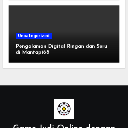
Uncategorized
Pengalaman Digital Ringan dan Seru
di Mantap168