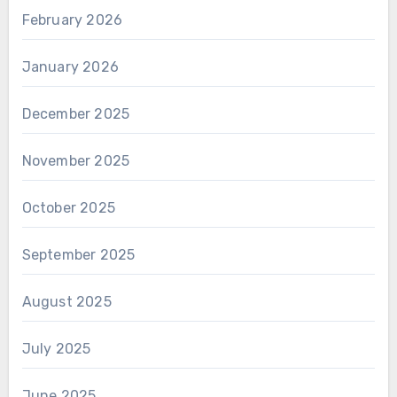
February 2026
January 2026
December 2025
November 2025
October 2025
September 2025
August 2025
July 2025
June 2025