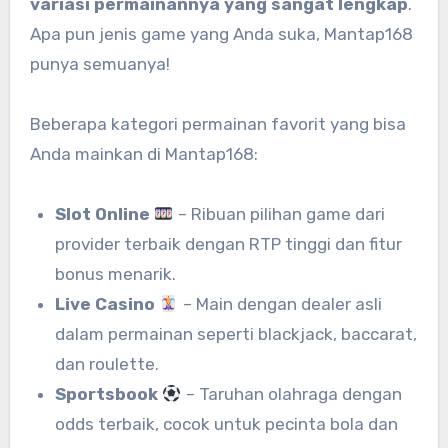
variasi permainannya yang sangat lengkap
.
Apa pun jenis game yang Anda suka, Mantap168
punya semuanya!
Beberapa kategori permainan favorit yang bisa
Anda mainkan di Mantap168:
Slot Online
– Ribuan pilihan game dari
provider terbaik dengan RTP tinggi dan fitur
bonus menarik.
Live Casino
– Main dengan dealer asli
dalam permainan seperti blackjack, baccarat,
dan roulette.
Sportsbook
– Taruhan olahraga dengan
odds terbaik, cocok untuk pecinta bola dan