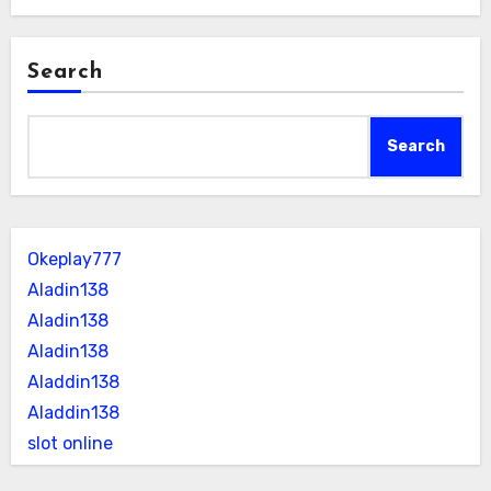
Search
Search
Okeplay777
Aladin138
Aladin138
Aladin138
Aladdin138
Aladdin138
slot online