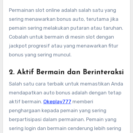
Permainan slot online adalah salah satu yang
sering menawarkan bonus auto, terutama jika
pemain sering melakukan putaran atau taruhan.
Cobalah untuk bermain di mesin slot dengan
jackpot progresif atau yang menawarkan fitur
bonus yang sering muncul.
2.
Aktif Bermain dan Berinteraksi
Salah satu cara terbaik untuk memastikan Anda
mendapatkan auto bonus adalah dengan tetap
aktif bermain.
Okeplay777
memberi
penghargaan kepada pemain yang sering
berpartisipasi dalam permainan. Pemain yang
sering login dan bermain cenderung lebih sering