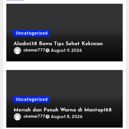
Uncategorized
Aladin138 Bawa Tips Sehat Kekinian
okemei777
August 9, 2026
Uncategorized
Meriah dan Penuh Warna di Mantap168
okemei777
August 8, 2026