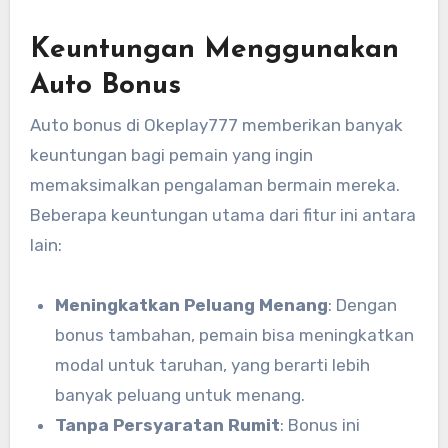
Keuntungan Menggunakan
Auto Bonus
Auto bonus di Okeplay777 memberikan banyak
keuntungan bagi pemain yang ingin
memaksimalkan pengalaman bermain mereka.
Beberapa keuntungan utama dari fitur ini antara
lain:
Meningkatkan Peluang Menang
: Dengan
bonus tambahan, pemain bisa meningkatkan
modal untuk taruhan, yang berarti lebih
banyak peluang untuk menang.
Tanpa Persyaratan Rumit
: Bonus ini