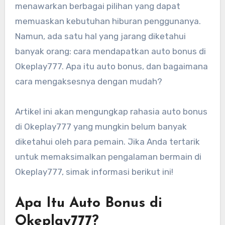
menawarkan berbagai pilihan yang dapat
memuaskan kebutuhan hiburan penggunanya.
Namun, ada satu hal yang jarang diketahui
banyak orang: cara mendapatkan auto bonus di
Okeplay777. Apa itu auto bonus, dan bagaimana
cara mengaksesnya dengan mudah?
Artikel ini akan mengungkap rahasia auto bonus
di Okeplay777 yang mungkin belum banyak
diketahui oleh para pemain. Jika Anda tertarik
untuk memaksimalkan pengalaman bermain di
Okeplay777, simak informasi berikut ini!
Apa Itu Auto Bonus di
Okeplay777?