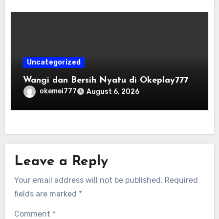
Uncategorized
Wangi dan Bersih Nyatu di Okeplay777
okemei777
August 6, 2026
Leave a Reply
Your email address will not be published.
Required
fields are marked
*
Comment
*