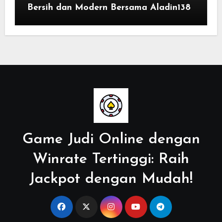
Bersih dan Modern Bersama Aladin138
Game Judi Online dengan
Winrate Tertinggi: Raih
Jackpot dengan Mudah!