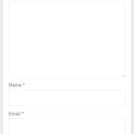
Name
*
Email
*