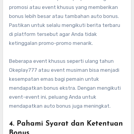
promosi atau event khusus yang memberikan
bonus lebih besar atau tambahan auto bonus.
Pastikan untuk selalu mengikuti berita terbaru
di platform tersebut agar Anda tidak
ketinggalan promo-promo menarik.
Beberapa event khusus seperti ulang tahun
Okeplay777 atau event musiman bisa menjadi
kesempatan emas bagi pemain untuk
mendapatkan bonus ekstra. Dengan mengikuti
event-event ini, peluang Anda untuk
mendapatkan auto bonus juga meningkat.
4.
Pahami Syarat dan Ketentuan
Bonus