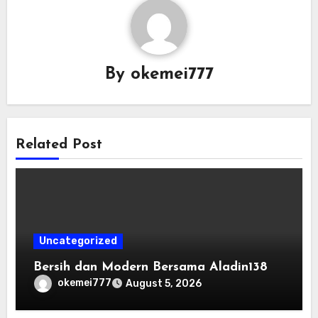
By
okemei777
Related Post
Uncategorized
Bersih dan Modern Bersama Aladin138
okemei777
August 5, 2026