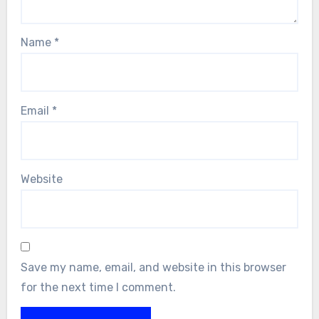
Name
*
Email
*
Website
Save my name, email, and website in this browser
for the next time I comment.