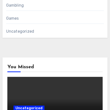
Gambling
Games
Uncategorized
You Missed
Uncategorized