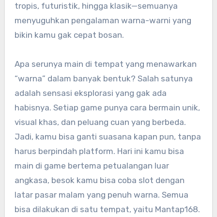
tropis, futuristik, hingga klasik—semuanya
menyuguhkan pengalaman warna-warni yang
bikin kamu gak cepat bosan.
Apa serunya main di tempat yang menawarkan
“warna” dalam banyak bentuk? Salah satunya
adalah sensasi eksplorasi yang gak ada
habisnya. Setiap game punya cara bermain unik,
visual khas, dan peluang cuan yang berbeda.
Jadi, kamu bisa ganti suasana kapan pun, tanpa
harus berpindah platform. Hari ini kamu bisa
main di game bertema petualangan luar
angkasa, besok kamu bisa coba slot dengan
latar pasar malam yang penuh warna. Semua
bisa dilakukan di satu tempat, yaitu Mantap168.