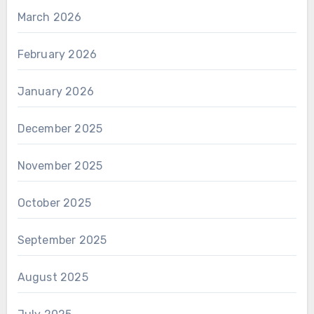
March 2026
February 2026
January 2026
December 2025
November 2025
October 2025
September 2025
August 2025