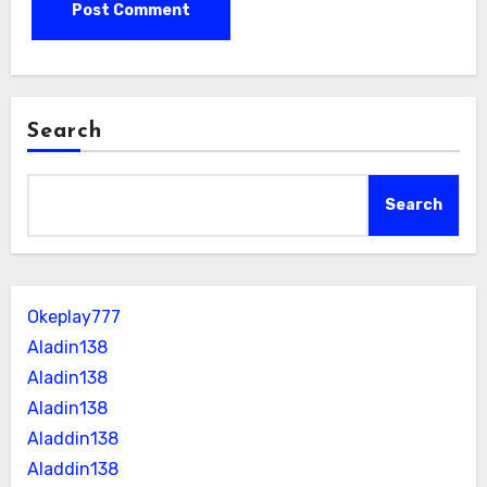
Search
Search
Okeplay777
Aladin138
Aladin138
Aladin138
Aladdin138
Aladdin138