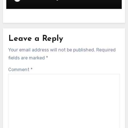
Leave a Reply
Your email address will not be published.
Required
fields are marked
*
Comment
*