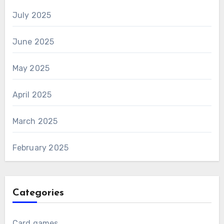
July 2025
June 2025
May 2025
April 2025
March 2025
February 2025
Categories
Card games