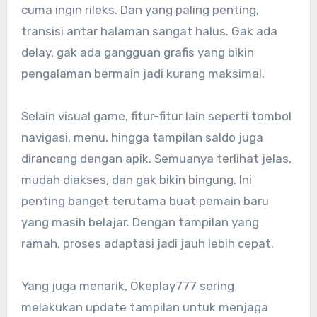
cuma ingin rileks. Dan yang paling penting,
transisi antar halaman sangat halus. Gak ada
delay, gak ada gangguan grafis yang bikin
pengalaman bermain jadi kurang maksimal.
Selain visual game, fitur-fitur lain seperti tombol
navigasi, menu, hingga tampilan saldo juga
dirancang dengan apik. Semuanya terlihat jelas,
mudah diakses, dan gak bikin bingung. Ini
penting banget terutama buat pemain baru
yang masih belajar. Dengan tampilan yang
ramah, proses adaptasi jadi jauh lebih cepat.
Yang juga menarik, Okeplay777 sering
melakukan update tampilan untuk menjaga