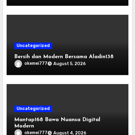
Uncategorized
Bersih dan Modern Bersama Aladin138
okemei777
August 5, 2026
Uncategorized
Mantap168 Bawa Nuansa Digital
Modern
okemei777
August 4, 2026