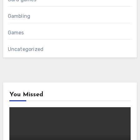
Gambling
Games
Uncategorized
You Missed