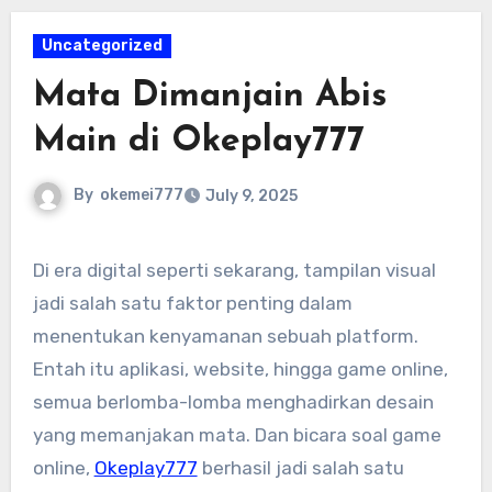
Uncategorized
Mata Dimanjain Abis
Main di Okeplay777
By
okemei777
July 9, 2025
Di era digital seperti sekarang, tampilan visual
jadi salah satu faktor penting dalam
menentukan kenyamanan sebuah platform.
Entah itu aplikasi, website, hingga game online,
semua berlomba-lomba menghadirkan desain
yang memanjakan mata. Dan bicara soal game
online,
Okeplay777
berhasil jadi salah satu