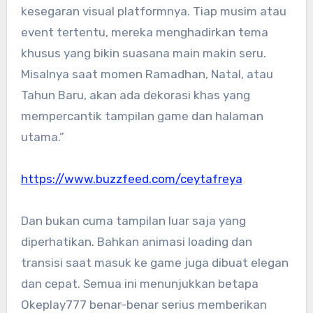
kesegaran visual platformnya. Tiap musim atau
event tertentu, mereka menghadirkan tema
khusus yang bikin suasana main makin seru.
Misalnya saat momen Ramadhan, Natal, atau
Tahun Baru, akan ada dekorasi khas yang
mempercantik tampilan game dan halaman
utama.”
https://www.buzzfeed.com/ceytafreya
Dan bukan cuma tampilan luar saja yang
diperhatikan. Bahkan animasi loading dan
transisi saat masuk ke game juga dibuat elegan
dan cepat. Semua ini menunjukkan betapa
Okeplay777 benar-benar serius memberikan