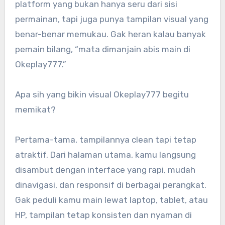
platform yang bukan hanya seru dari sisi
permainan, tapi juga punya tampilan visual yang
benar-benar memukau. Gak heran kalau banyak
pemain bilang, “mata dimanjain abis main di
Okeplay777.”
Apa sih yang bikin visual Okeplay777 begitu
memikat?
Pertama-tama, tampilannya clean tapi tetap
atraktif. Dari halaman utama, kamu langsung
disambut dengan interface yang rapi, mudah
dinavigasi, dan responsif di berbagai perangkat.
Gak peduli kamu main lewat laptop, tablet, atau
HP, tampilan tetap konsisten dan nyaman di