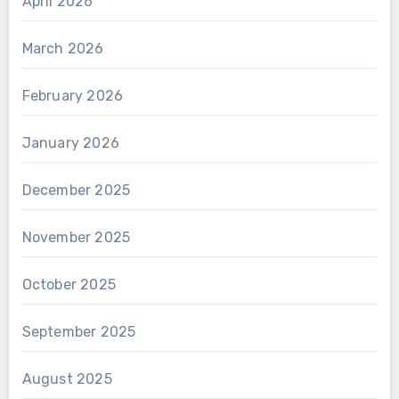
April 2026
March 2026
February 2026
January 2026
December 2025
November 2025
October 2025
September 2025
August 2025