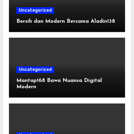
Uncategorized
Bersih dan Modern Bersama Aladin138
Uncategorized
Mantap168 Bawa Nuansa Digital
Modern