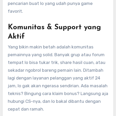
pencarian buat lo yang udah punya game
favorit.
Komunitas & Support yang
Aktif
Yang bikin makin betah adalah komunitas
pemainnya yang solid. Banyak grup atau forum
tempat lo bisa tukar trik, share hasil cuan, atau
sekadar ngobrol bareng pemain lain. Ditambah
lagi dengan layanan pelanggan yang aktif 24
jam, lo gak akan ngerasa sendirian. Ada masalah
teknis? Bingung cara klaim bonus? Langsung aja
hubungi CS-nya, dan lo bakal dibantu dengan
cepat dan ramah.