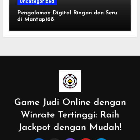
Uncategorized
Pengalaman Digital Ringan dan Seru
di Mantap168
Game Judi Online dengan
Winrate Tertinggi: Raih
Jackpot dengan Mudah!