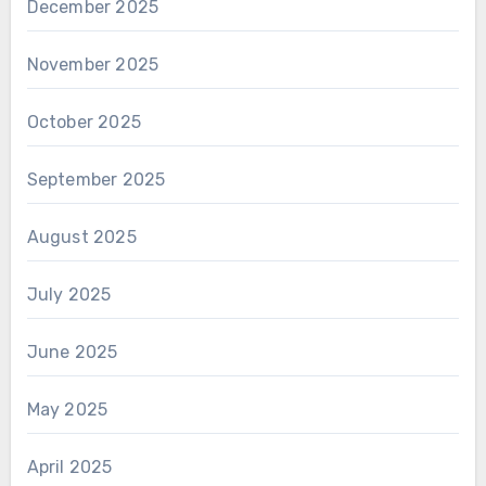
December 2025
November 2025
October 2025
September 2025
August 2025
July 2025
June 2025
May 2025
April 2025