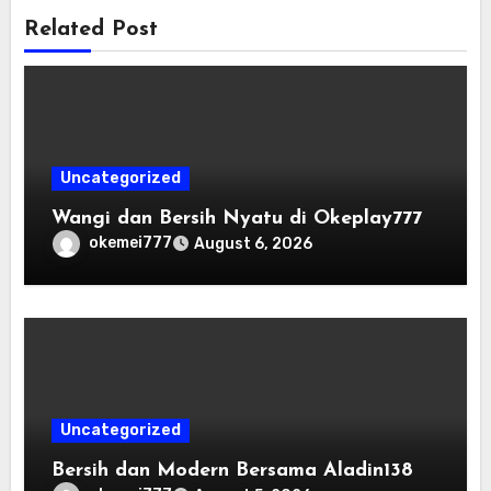
Related Post
Uncategorized
Wangi dan Bersih Nyatu di Okeplay777
okemei777
August 6, 2026
Uncategorized
Bersih dan Modern Bersama Aladin138