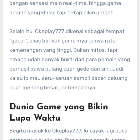
dengan sensasi main real-time, hingga game
arcade yang klasik tapi tetap bikin greget.
Selain itu, Okeplay777 dikenal sebagai tempat
“gacor”, alias banyak game-nya punya rate
kemenangan yang tinggi. Bukan mitos, tapi
emang udah banyak bukti dari para pemain yang
berhasil bawa pulang cuan gede dari sini. Jadi
kalau lo mau seru-seruan sambil dapet peluang
buat menang besar, ini tempatnya.
Dunia Game yang Bikin
Lupa Waktu
Begitu masuk ke Okeplay777, lo kayak lagi buka
gerbang ke dunia lain. Dunia yang penuh warna,