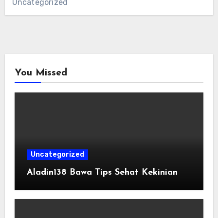
Uncategorized
You Missed
Uncategorized
Aladin138 Bawa Tips Sehat Kekinian