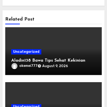
Related Post
Uncategorized
Aladin138 Bawa Tips Sehat Kekinian
okemei777
August 9, 2026
Uncategorized