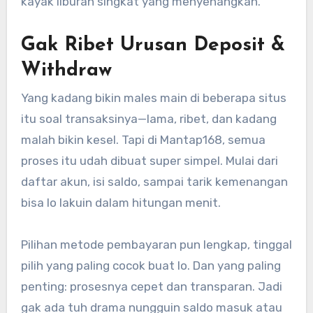
kayak liburan singkat yang menyenangkan.
Gak Ribet Urusan Deposit &
Withdraw
Yang kadang bikin males main di beberapa situs
itu soal transaksinya—lama, ribet, dan kadang
malah bikin kesel. Tapi di Mantap168, semua
proses itu udah dibuat super simpel. Mulai dari
daftar akun, isi saldo, sampai tarik kemenangan
bisa lo lakuin dalam hitungan menit.
Pilihan metode pembayaran pun lengkap, tinggal
pilih yang paling cocok buat lo. Dan yang paling
penting: prosesnya cepet dan transparan. Jadi
gak ada tuh drama nungguin saldo masuk atau