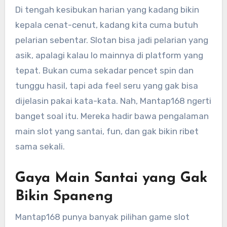
Di tengah kesibukan harian yang kadang bikin
kepala cenat-cenut, kadang kita cuma butuh
pelarian sebentar. Slotan bisa jadi pelarian yang
asik, apalagi kalau lo mainnya di platform yang
tepat. Bukan cuma sekadar pencet spin dan
tunggu hasil, tapi ada feel seru yang gak bisa
dijelasin pakai kata-kata. Nah, Mantap168 ngerti
banget soal itu. Mereka hadir bawa pengalaman
main slot yang santai, fun, dan gak bikin ribet
sama sekali.
Gaya Main Santai yang Gak
Bikin Spaneng
Mantap168 punya banyak pilihan game slot