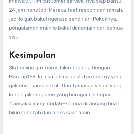
khawatir. Tim customer service-nya siap bantu
24 jam nonstop. Mereka fast respon dan ramah,
jadi lo gak bakal ngerasa sendirian. Pokoknya,
pengalaman main lo bakal dimanjain dari semua
sisi.
Kesimpulan
Slot online gak harus bikin tegang. Dengan
Mantap168, lo bisa nikmatin slotan santuy yang
gak ribet sama sekali. Dari tampilan visual yang
keren, pilihan game yang beragam, sampai
transaksi yang mudah—semua dirancang buat
bikin lo betah dan rileks saat main.