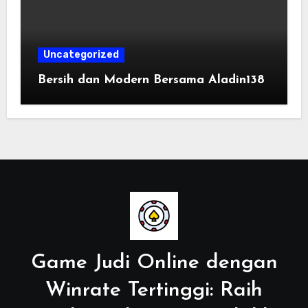
Uncategorized
Bersih dan Modern Bersama Aladin138
Game Judi Online dengan
Winrate Tertinggi: Raih