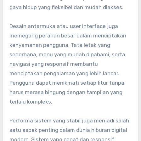
gaya hidup yang fleksibel dan mudah diakses.
Desain antarmuka atau user interface juga
memegang peranan besar dalam menciptakan
kenyamanan pengguna. Tata letak yang
sederhana, menu yang mudah dipahami, serta
navigasi yang responsif membantu
menciptakan pengalaman yang lebih lancar.
Pengguna dapat menikmati setiap fitur tanpa
harus merasa bingung dengan tampilan yang
terlalu kompleks.
Performa sistem yang stabil juga menjadi salah
satu aspek penting dalam dunia hiburan digital
modern. Sistem yang cepat dan responsif