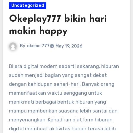
Uncategorized
Okeplay777 bikin hari
makin happy
By
okemei777
May 19, 2026
Di era digital modern seperti sekarang, hiburan
sudah menjadi bagian yang sangat dekat
dengan kehidupan sehari-hari. Banyak orang
memanfaatkan waktu senggang untuk
menikmati berbagai bentuk hiburan yang
mampu memberikan suasana lebih santai dan
menyenangkan. Kehadiran platform hiburan
digital membuat aktivitas harian terasa lebih