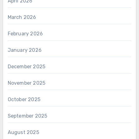
April 2026
March 2026
February 2026
January 2026
December 2025
November 2025
October 2025
September 2025
August 2025