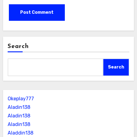
Search
Search
Okeplay777
Aladin138
Aladin138
Aladin138
Aladdin138