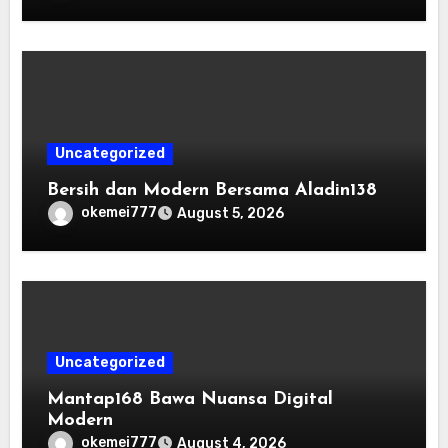
Uncategorized
Bersih dan Modern Bersama Aladin138
okemei777
August 5, 2026
Uncategorized
Mantap168 Bawa Nuansa Digital
Modern
okemei777
August 4, 2026