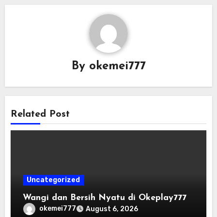
By
okemei777
Related Post
Uncategorized
Wangi dan Bersih Nyatu di Okeplay777
okemei777
August 6, 2026