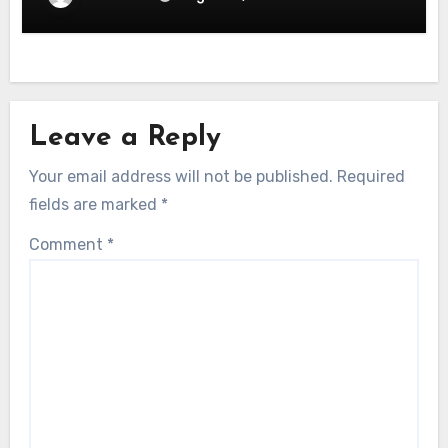
Leave a Reply
Your email address will not be published.
Required
fields are marked
*
Comment
*