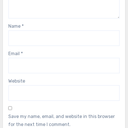
Name
*
Email
*
Website
Save my name, email, and website in this browser
for the next time I comment.