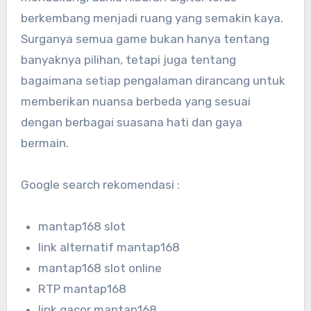
berkembang menjadi ruang yang semakin kaya.
Surganya semua game bukan hanya tentang
banyaknya pilihan, tetapi juga tentang
bagaimana setiap pengalaman dirancang untuk
memberikan nuansa berbeda yang sesuai
dengan berbagai suasana hati dan gaya
bermain.
Google search rekomendasi :
mantap168 slot
link alternatif mantap168
mantap168 slot online
RTP mantap168
link gacor mantap168