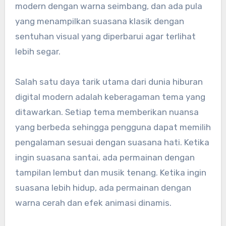
modern dengan warna seimbang, dan ada pula
yang menampilkan suasana klasik dengan
sentuhan visual yang diperbarui agar terlihat
lebih segar.
Salah satu daya tarik utama dari dunia hiburan
digital modern adalah keberagaman tema yang
ditawarkan. Setiap tema memberikan nuansa
yang berbeda sehingga pengguna dapat memilih
pengalaman sesuai dengan suasana hati. Ketika
ingin suasana santai, ada permainan dengan
tampilan lembut dan musik tenang. Ketika ingin
suasana lebih hidup, ada permainan dengan
warna cerah dan efek animasi dinamis.