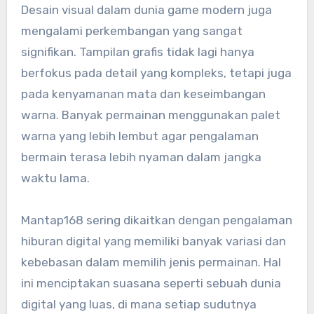
Desain visual dalam dunia game modern juga
mengalami perkembangan yang sangat
signifikan. Tampilan grafis tidak lagi hanya
berfokus pada detail yang kompleks, tetapi juga
pada kenyamanan mata dan keseimbangan
warna. Banyak permainan menggunakan palet
warna yang lebih lembut agar pengalaman
bermain terasa lebih nyaman dalam jangka
waktu lama.
Mantap168 sering dikaitkan dengan pengalaman
hiburan digital yang memiliki banyak variasi dan
kebebasan dalam memilih jenis permainan. Hal
ini menciptakan suasana seperti sebuah dunia
digital yang luas, di mana setiap sudutnya