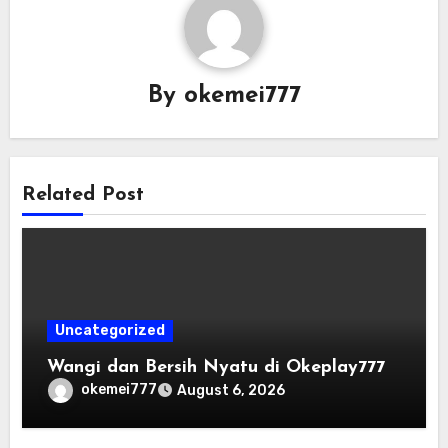
By
okemei777
Related Post
Uncategorized
Wangi dan Bersih Nyatu di Okeplay777
okemei777
August 6, 2026