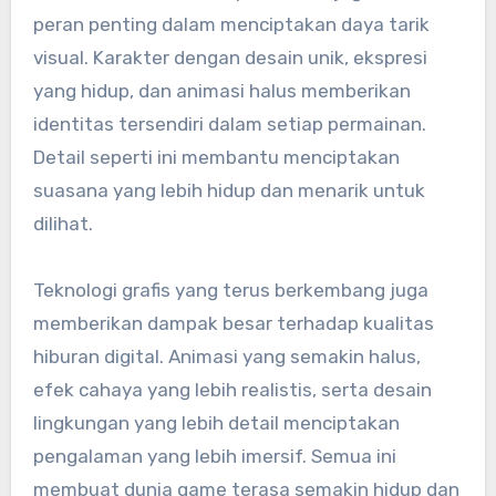
peran penting dalam menciptakan daya tarik
visual. Karakter dengan desain unik, ekspresi
yang hidup, dan animasi halus memberikan
identitas tersendiri dalam setiap permainan.
Detail seperti ini membantu menciptakan
suasana yang lebih hidup dan menarik untuk
dilihat.
Teknologi grafis yang terus berkembang juga
memberikan dampak besar terhadap kualitas
hiburan digital. Animasi yang semakin halus,
efek cahaya yang lebih realistis, serta desain
lingkungan yang lebih detail menciptakan
pengalaman yang lebih imersif. Semua ini
membuat dunia game terasa semakin hidup dan