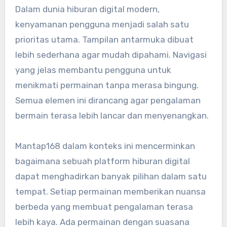
Dalam dunia hiburan digital modern,
kenyamanan pengguna menjadi salah satu
prioritas utama. Tampilan antarmuka dibuat
lebih sederhana agar mudah dipahami. Navigasi
yang jelas membantu pengguna untuk
menikmati permainan tanpa merasa bingung.
Semua elemen ini dirancang agar pengalaman
bermain terasa lebih lancar dan menyenangkan.
Mantap168 dalam konteks ini mencerminkan
bagaimana sebuah platform hiburan digital
dapat menghadirkan banyak pilihan dalam satu
tempat. Setiap permainan memberikan nuansa
berbeda yang membuat pengalaman terasa
lebih kaya. Ada permainan dengan suasana