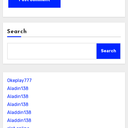
Search
Search
Okeplay777
Aladin138
Aladin138
Aladin138
Aladdin138
Aladdin138