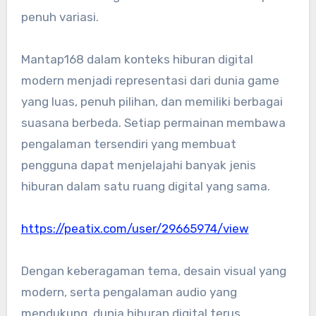
penuh variasi.
Mantap168 dalam konteks hiburan digital
modern menjadi representasi dari dunia game
yang luas, penuh pilihan, dan memiliki berbagai
suasana berbeda. Setiap permainan membawa
pengalaman tersendiri yang membuat
pengguna dapat menjelajahi banyak jenis
hiburan dalam satu ruang digital yang sama.
https://peatix.com/user/29665974/view
Dengan keberagaman tema, desain visual yang
modern, serta pengalaman audio yang
mendukung, dunia hiburan digital terus