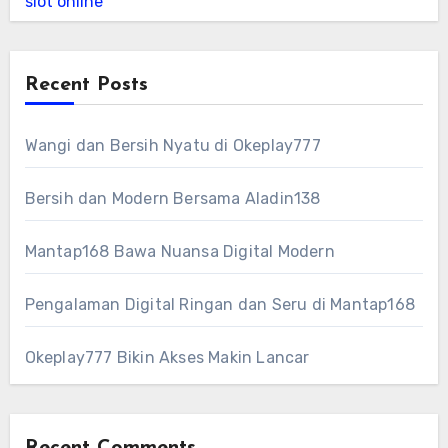
slot online
Recent Posts
Wangi dan Bersih Nyatu di Okeplay777
Bersih dan Modern Bersama Aladin138
Mantap168 Bawa Nuansa Digital Modern
Pengalaman Digital Ringan dan Seru di Mantap168
Okeplay777 Bikin Akses Makin Lancar