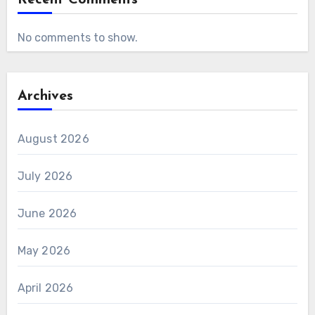
Recent Comments
No comments to show.
Archives
August 2026
July 2026
June 2026
May 2026
April 2026