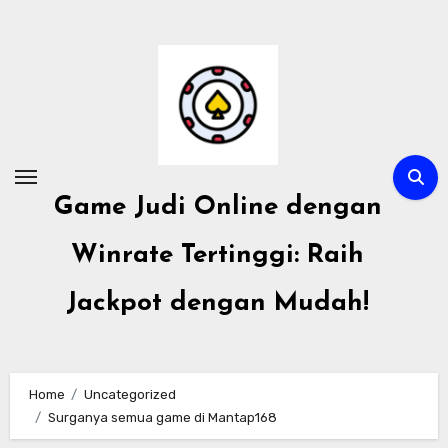
Skip
to
content
Game Judi Online dengan
Winrate Tertinggi: Raih
Jackpot dengan Mudah!
Home
Uncategorized
Surganya semua game di Mantap168