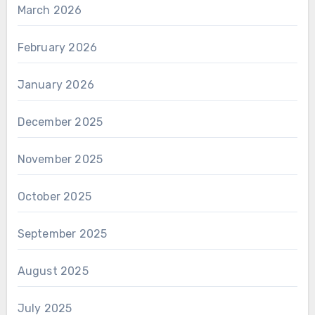
March 2026
February 2026
January 2026
December 2025
November 2025
October 2025
September 2025
August 2025
July 2025