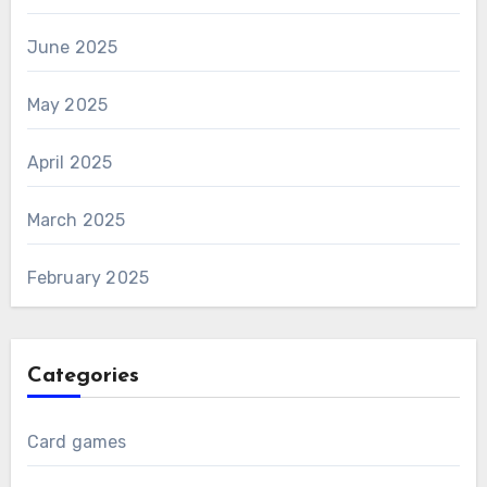
June 2025
May 2025
April 2025
March 2025
February 2025
Categories
Card games