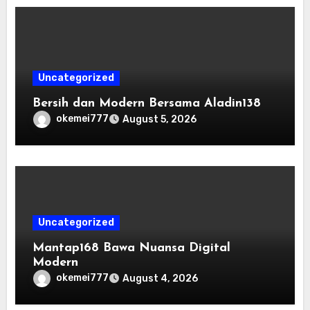
Uncategorized
Bersih dan Modern Bersama Aladin138
okemei777
August 5, 2026
Uncategorized
Mantap168 Bawa Nuansa Digital
Modern
okemei777
August 4, 2026