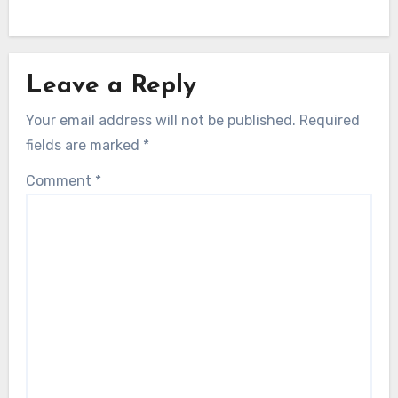
Leave a Reply
Your email address will not be published.
Required
fields are marked
*
Comment
*