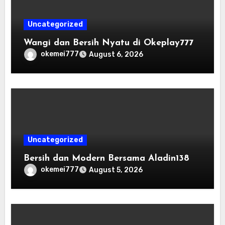
Uncategorized
Wangi dan Bersih Nyatu di Okeplay777
okemei777
August 6, 2026
Uncategorized
Bersih dan Modern Bersama Aladin138
okemei777
August 5, 2026