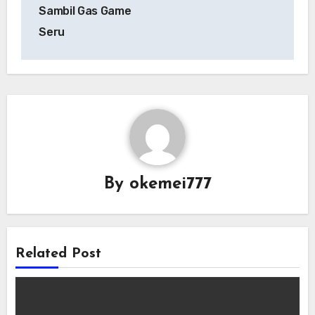
Sambil Gas Game
Seru
By
okemei777
Related Post