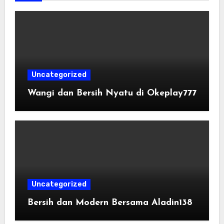
Uncategorized
Wangi dan Bersih Nyatu di Okeplay777
Uncategorized
Bersih dan Modern Bersama Aladin138