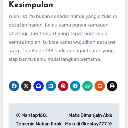
Kesimpulan
Wish list itu bukan sekadar mimpi yang ditulis di
catatan harian. Kalau kamu punya kemauan,
strategi, dan tempat yang tepat buat mulai,
semua impian itu bisa kamu wujudkan satu per
satu. Dan Aladin138 hadir sebagai teman yang
siap bantu kamu mulai langkah pertama.
Post
Mantap168:
Mata Dimanjain Abis
navigation
Temenin Makan Enak
Main di Okeplay777