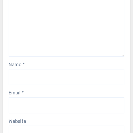
Name
*
Email
*
Website