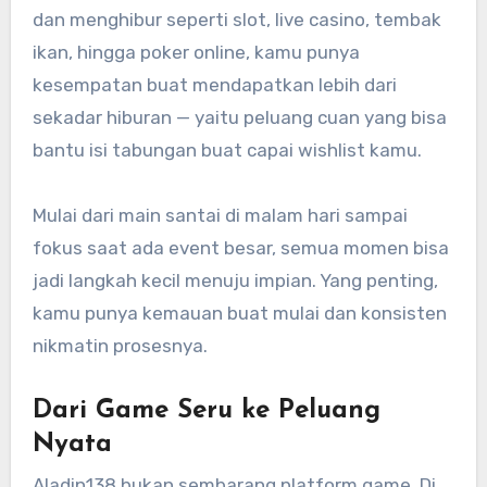
dan menghibur seperti slot, live casino, tembak
ikan, hingga poker online, kamu punya
kesempatan buat mendapatkan lebih dari
sekadar hiburan — yaitu peluang cuan yang bisa
bantu isi tabungan buat capai wishlist kamu.
Mulai dari main santai di malam hari sampai
fokus saat ada event besar, semua momen bisa
jadi langkah kecil menuju impian. Yang penting,
kamu punya kemauan buat mulai dan konsisten
nikmatin prosesnya.
Dari Game Seru ke Peluang
Nyata
Aladin138 bukan sembarang platform game. Di