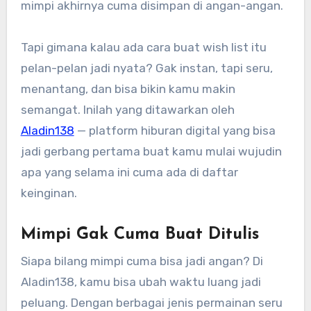
mimpi akhirnya cuma disimpan di angan-angan.
Tapi gimana kalau ada cara buat wish list itu
pelan-pelan jadi nyata? Gak instan, tapi seru,
menantang, dan bisa bikin kamu makin
semangat. Inilah yang ditawarkan oleh
Aladin138
— platform hiburan digital yang bisa
jadi gerbang pertama buat kamu mulai wujudin
apa yang selama ini cuma ada di daftar
keinginan.
Mimpi Gak Cuma Buat Ditulis
Siapa bilang mimpi cuma bisa jadi angan? Di
Aladin138, kamu bisa ubah waktu luang jadi
peluang. Dengan berbagai jenis permainan seru