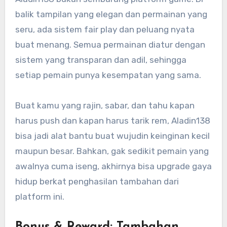
balik tampilan yang elegan dan permainan yang
seru, ada sistem fair play dan peluang nyata
buat menang. Semua permainan diatur dengan
sistem yang transparan dan adil, sehingga
setiap pemain punya kesempatan yang sama.
Buat kamu yang rajin, sabar, dan tahu kapan
harus push dan kapan harus tarik rem, Aladin138
bisa jadi alat bantu buat wujudin keinginan kecil
maupun besar. Bahkan, gak sedikit pemain yang
awalnya cuma iseng, akhirnya bisa upgrade gaya
hidup berkat penghasilan tambahan dari
platform ini.
Bonus & Reward: Tambahan