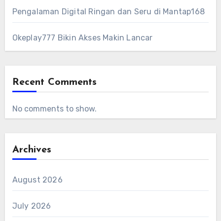
Pengalaman Digital Ringan dan Seru di Mantap168
Okeplay777 Bikin Akses Makin Lancar
Recent Comments
No comments to show.
Archives
August 2026
July 2026