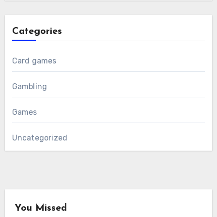
Categories
Card games
Gambling
Games
Uncategorized
You Missed